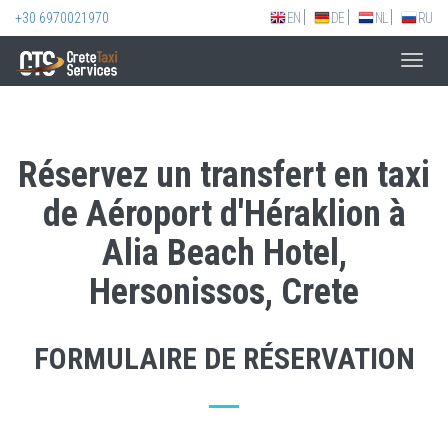
+30 6970021970
EN
DE
NL
RU
Toggl
navig
Réservez un transfert en taxi
de Aéroport d'Héraklion à
Alia Beach Hotel,
Hersonissos, Crete
FORMULAIRE DE RÉSERVATION