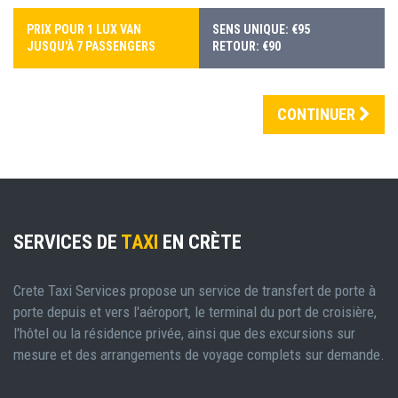
PRIX POUR 1 LUX VAN
SENS UNIQUE: €95
JUSQU'À 7 PASSENGERS
RETOUR: €90
CONTINUER
SERVICES DE
TAXI
EN CRÈTE
Crete Taxi Services propose un service de transfert de porte à
porte depuis et vers l'aéroport, le terminal du port de croisière,
l'hôtel ou la résidence privée, ainsi que des excursions sur
mesure et des arrangements de voyage complets sur demande.