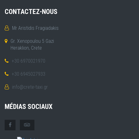
CONTACTEZ-NOUS
Mr Aristidis Fragiadakis
Gr. Xenopoulou 5 Gazi
Heraklion, Crete
+30 6970021970
+30 6945027933
info@crete-taxi.gr
MÉDIAS SOCIAUX