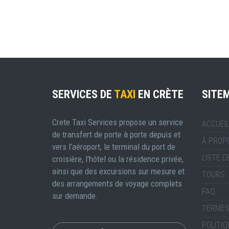
SERVICES DE
TAXI
EN CRÈTE
SITE
Crete Taxi Services propose un service
ACCUEI
de transfert de porte à porte depuis et
À PROP
vers l'aéroport, le terminal du port de
LISTE D
croisière, l'hôtel ou la résidence privée,
ainsi que des excursions sur mesure et
TOURS
des arrangements de voyage complets
FAQ
sur demande.
TERMES
POLITIQ