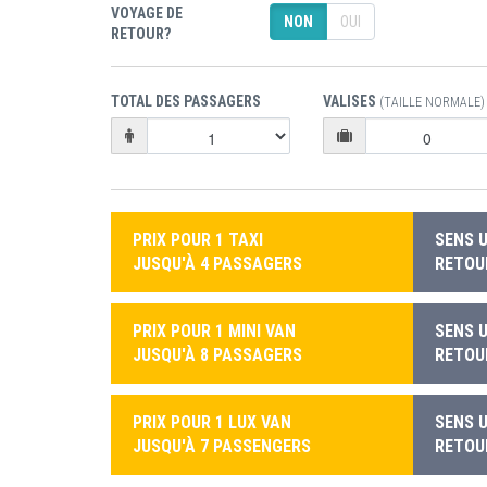
VOYAGE DE
NON
OUI
RETOUR?
TOTAL DES PASSAGERS
VALISES
(TAILLE NORMALE)
PRIX POUR 1 TAXI
SENS U
JUSQU'À 4 PASSAGERS
RETOUR
PRIX POUR 1 MINI VAN
SENS U
JUSQU'À 8 PASSAGERS
RETOUR
PRIX POUR 1 LUX VAN
SENS U
JUSQU'À 7 PASSENGERS
RETOUR