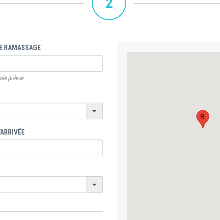
2
E RAMASSAGE
ivée prévue
B
'ARRIVÉE