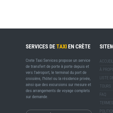
SERVICES DE
TAXI
EN CRÈTE
SITE
Crete Taxi Services propose un service
ACCUEI
de transfert de porte à porte depuis et
À PROP
vers l'aéroport, le terminal du port de
LISTE D
croisière, l'hôtel ou la résidence privée,
ainsi que des excursions sur mesure et
TOURS
des arrangements de voyage complets
FAQ
sur demande.
TERMES
POLITIQ