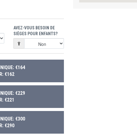
AVEZ-VOUS BESOIN DE
SIÈGES POUR ENFANTS?
NIQUE: €164
: €162
NIQUE: €229
: €221
NIQUE: €300
: €290