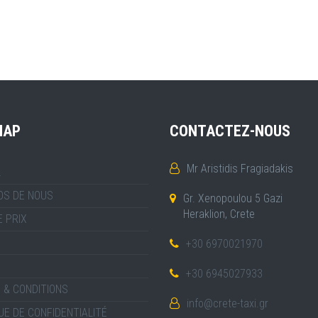
MAP
CONTACTEZ-NOUS
Mr Aristidis Fragiadakis
L
OS DE NOUS
Gr. Xenopoulou 5 Gazi
Heraklion, Crete
E PRIX
+30 6970021970
+30 6945027933
 & CONDITIONS
info@crete-taxi.gr
UE DE CONFIDENTIALITÉ