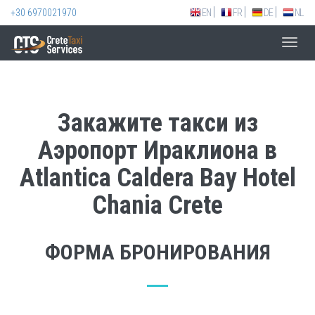
+30 6970021970
EN
FR
DE
NL
Toggl
navig
Закажите такси из
Аэропорт Ираклиона в
Atlantica Caldera Bay Hotel
Chania Crete
ФОРМА БРОНИРОВАНИЯ