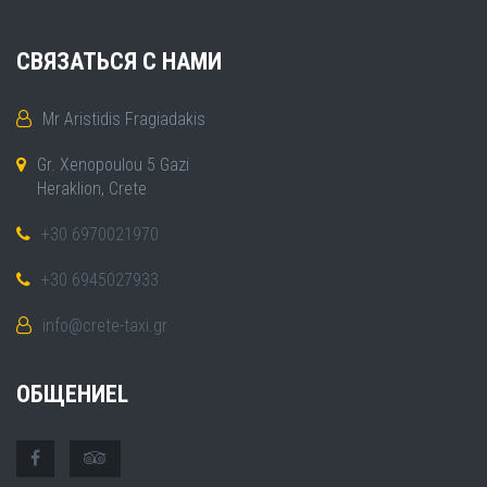
СВЯЗАТЬСЯ С НАМИ
Mr Aristidis Fragiadakis
Gr. Xenopoulou 5 Gazi
Heraklion, Crete
+30 6970021970
+30 6945027933
info@crete-taxi.gr
ОБЩЕНИЕL