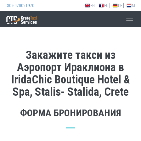
+30 6970021970
EN
FR
DE
NL
Toggl
navig
Закажите такси из
Аэропорт Ираклиона в
IridaChic Boutique Hotel &
Spa, Stalis- Stalida, Crete
ФОРМА БРОНИРОВАНИЯ