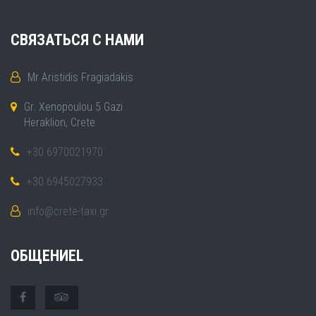
СВЯЗАТЬСЯ С НАМИ
Mr Aristidis Fragiadakis
Gr. Xenopoulou 5 Gazi
Heraklion, Crete
+30 6970021970
+30 6945027933
info@crete-taxi.gr
ОБЩЕНИЕL