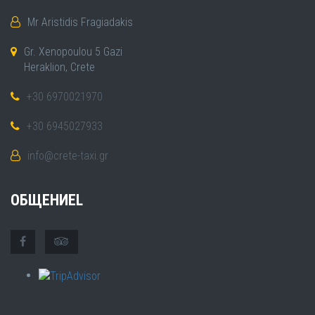
Mr Aristidis Fragiadakis
Gr. Xenopoulou 5 Gazi
Heraklion, Crete
+30 6970021970
+30 6945027933
info@crete-taxi.gr
ОБЩЕНИЕL