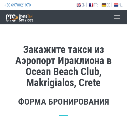
+30 6970021970
EN
FR
DE
NL
Toggl
navig
Закажите такси из
Аэропорт Ираклиона в
Ocean Beach Club,
Makrigialos, Crete
ФОРМА БРОНИРОВАНИЯ