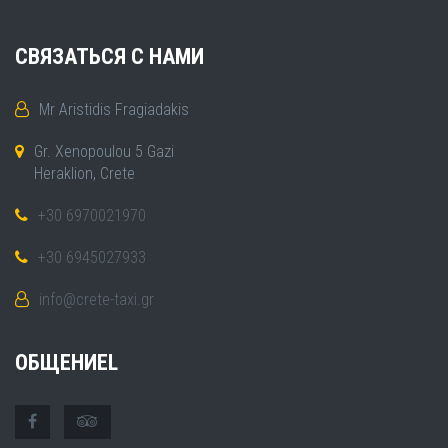
СВЯЗАТЬСЯ С НАМИ
Mr Aristidis Fragiadakis
Gr. Xenopoulou 5 Gazi
Heraklion, Crete
+30 6970021970
+30 6945027933
info@crete-taxi.gr
ОБЩЕНИЕL