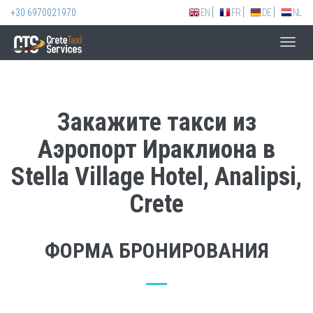
+30 6970021970
EN
FR
DE
NL
Toggl
navig
Закажите такси из
Аэропорт Ираклиона в
Stella Village Hotel, Analipsi,
Crete
ФОРМА БРОНИРОВАНИЯ