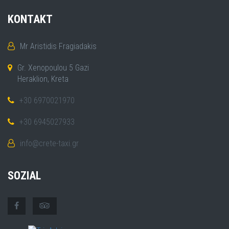
KONTAKT
Mr Aristidis Fragiadakis
Gr. Xenopoulou 5 Gazi
Heraklion, Kreta
+30 6970021970
+30 6945027933
info@crete-taxi.gr
SOZIAL