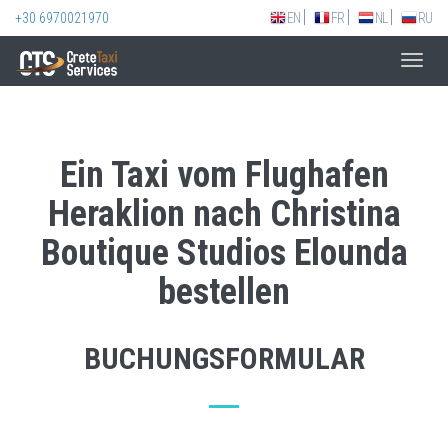
+30 6970021970
EN
FR
NL
RU
Toggl
navig
Ein Taxi vom Flughafen
Heraklion nach Christina
Boutique Studios Elounda
bestellen
BUCHUNGSFORMULAR