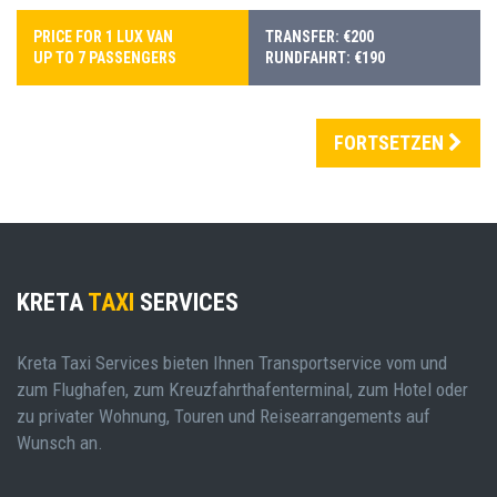
PRICE FOR 1 LUX VAN
TRANSFER: €200
UP TO 7 PASSENGERS
RUNDFAHRT: €190
FORTSETZEN
KRETA
TAXI
SERVICES
Kreta Taxi Services bieten Ihnen Transportservice vom und
zum Flughafen, zum Kreuzfahrthafenterminal, zum Hotel oder
zu privater Wohnung, Touren und Reisearrangements auf
Wunsch an.