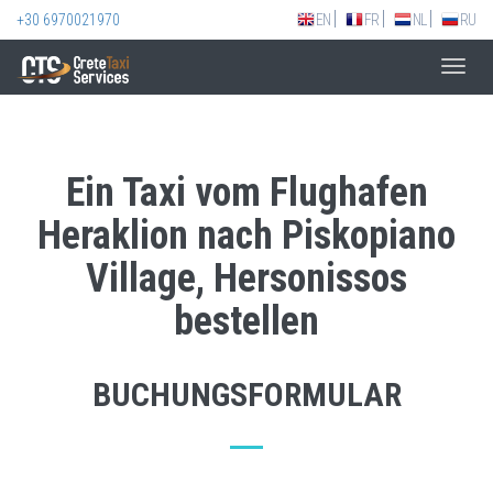
+30 6970021970
EN
FR
NL
RU
Toggl
navig
Ein Taxi vom Flughafen
Heraklion nach Piskopiano
Village, Hersonissos
bestellen
BUCHUNGSFORMULAR