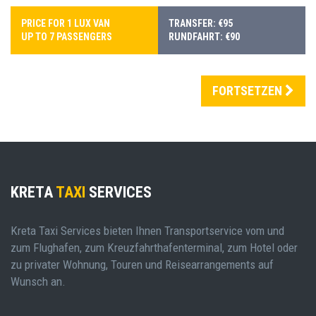
PRICE FOR 1 LUX VAN
TRANSFER: €95
UP TO 7 PASSENGERS
RUNDFAHRT: €90
FORTSETZEN
KRETA
TAXI
SERVICES
Kreta Taxi Services bieten Ihnen Transportservice vom und
zum Flughafen, zum Kreuzfahrthafenterminal, zum Hotel oder
zu privater Wohnung, Touren und Reisearrangements auf
Wunsch an.