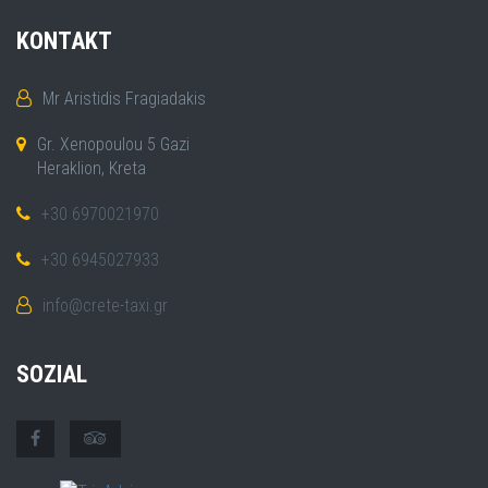
KONTAKT
Mr Aristidis Fragiadakis
Gr. Xenopoulou 5 Gazi
Heraklion, Kreta
+30 6970021970
+30 6945027933
info@crete-taxi.gr
SOZIAL