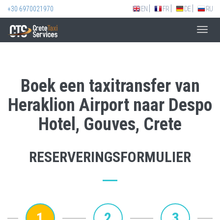
+30 6970021970
EN
FR
DE
RU
Toggl
navig
Boek een taxitransfer van
Heraklion Airport naar Despo
Hotel, Gouves, Crete
RESERVERINGSFORMULIER
1
2
3