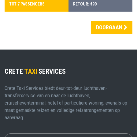
TOT 7 PASSENGERS
RETOUR: €90
DOORGAAN
CRETE
TAXI
SERVICES
Crete Taxi Services biedt deur-tot-deur luchthaven-
transferservice van en naar de luchthaven,
cruiseheventerminal, hotel of particuliere woning, evenals op
maat gemaakte reizen en volledige reisarrangementen op
aanvraag.