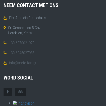
NEEM CONTACT MET ONS
Dhr Aristidis Fragiadakis
Gr. Xenopoulou 5 Gazi
Heraklion, Kreta
+30 6970021970
+30 6945027933
info@crete-taxi.gr
WORD SOCIAL