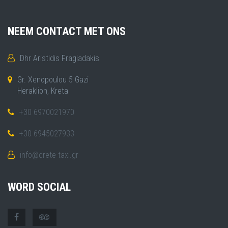
NEEM CONTACT MET ONS
Dhr Aristidis Fragiadakis
Gr. Xenopoulou 5 Gazi
Heraklion, Kreta
+30 6970021970
+30 6945027933
info@crete-taxi.gr
WORD SOCIAL