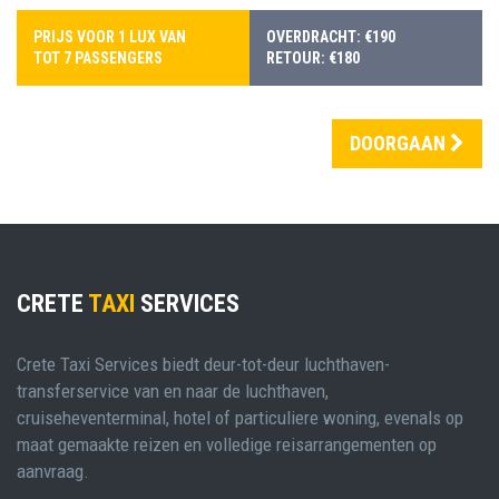
PRIJS VOOR 1 LUX VAN
OVERDRACHT: €190
TOT 7 PASSENGERS
RETOUR: €180
DOORGAAN
CRETE
TAXI
SERVICES
Crete Taxi Services biedt deur-tot-deur luchthaven-
transferservice van en naar de luchthaven,
cruiseheventerminal, hotel of particuliere woning, evenals op
maat gemaakte reizen en volledige reisarrangementen op
aanvraag.