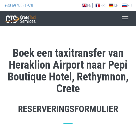
+30 6970021970
EN
FR
DE
RU
Toggl
navig
Boek een taxitransfer van
Heraklion Airport naar Pepi
Boutique Hotel, Rethymnon,
Crete
RESERVERINGSFORMULIER