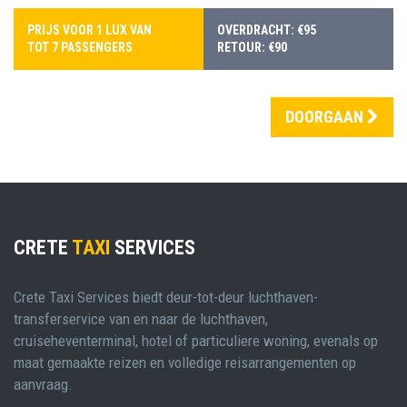
PRIJS VOOR 1 LUX VAN
OVERDRACHT: €95
TOT 7 PASSENGERS
RETOUR: €90
DOORGAAN
CRETE
TAXI
SERVICES
Crete Taxi Services biedt deur-tot-deur luchthaven-
transferservice van en naar de luchthaven,
cruiseheventerminal, hotel of particuliere woning, evenals op
maat gemaakte reizen en volledige reisarrangementen op
aanvraag.