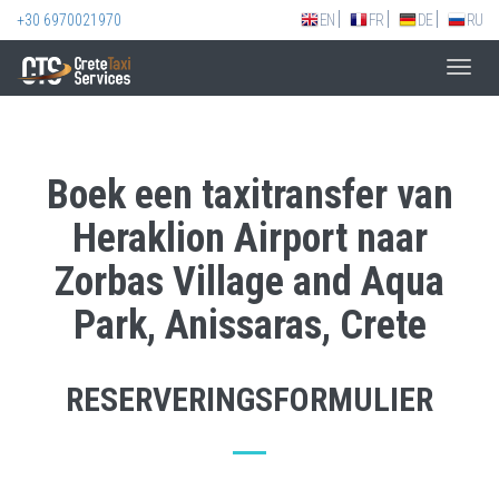
+30 6970021970
EN
FR
DE
RU
Toggl
navig
Boek een taxitransfer van
Heraklion Airport naar
Zorbas Village and Aqua
Park, Anissaras, Crete
RESERVERINGSFORMULIER