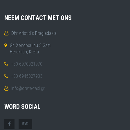
NEEM CONTACT MET ONS
Dhr Aristidis Fragiadakis
Gr. Xenopoulou 5 Gazi
Heraklion, Kreta
+30 6970021970
+30 6945027933
info@crete-taxi.gr
WORD SOCIAL