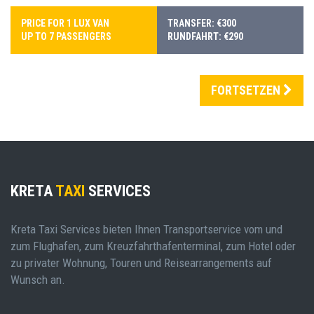
PRICE FOR 1 LUX VAN
TRANSFER: €300
UP TO 7 PASSENGERS
RUNDFAHRT: €290
FORTSETZEN
KRETA
TAXI
SERVICES
Kreta Taxi Services bieten Ihnen Transportservice vom und
zum Flughafen, zum Kreuzfahrthafenterminal, zum Hotel oder
zu privater Wohnung, Touren und Reisearrangements auf
Wunsch an.