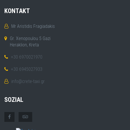
KONTAKT
Mr Aristidis Fragiadakis
Gr. Xenopoulou 5 Gazi
Heraklion, Kreta
+30 6970021970
+30 6945027933
info@crete-taxi.gr
SOZIAL