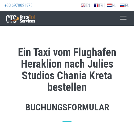
+30 6970021970
EN
FR
NL
RU
Toggl
navig
Ein Taxi vom Flughafen
Heraklion nach Julies
Studios Chania Kreta
bestellen
BUCHUNGSFORMULAR