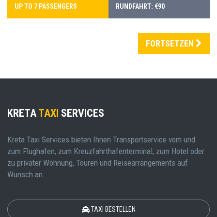
UP TO 7 PASSENGERS
RUNDFAHRT: €90
FORTSETZEN
KRETA
TAXI
SERVICES
Kreta Taxi Services bieten Ihnen Transportservice vom und
zum Flughafen, zum Kreuzfahrthafenterminal, zum Hotel oder
zu privater Wohnung, Touren und Reisearrangements auf
Wunsch an.
TAXI BESTELLEN