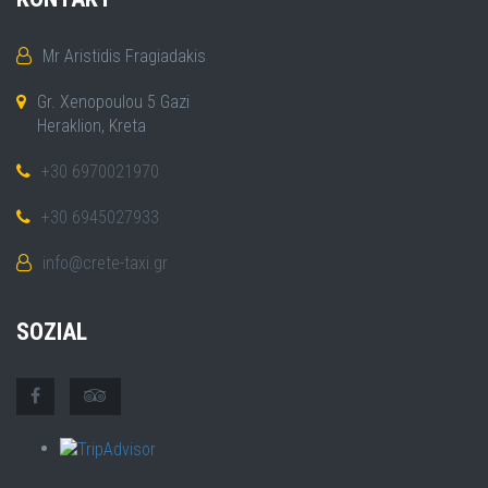
Mr Aristidis Fragiadakis
Gr. Xenopoulou 5 Gazi
Heraklion, Kreta
+30 6970021970
+30 6945027933
info@crete-taxi.gr
SOZIAL