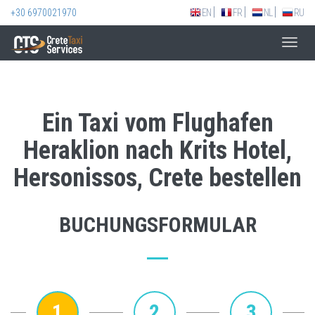
+30 6970021970
EN
FR
NL
RU
Toggl
navig
Ein Taxi vom Flughafen
Heraklion nach Krits Hotel,
Hersonissos, Crete bestellen
BUCHUNGSFORMULAR
1
2
3