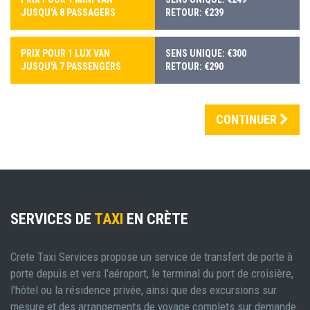
JUSQU'À 8 PASSAGERS
RETOUR: €239
PRIX POUR 1 LUX VAN
SENS UNIQUE: €300
JUSQU'À 7 PASSENGERS
RETOUR: €290
CONTINUER
SERVICES DE
TAXI
EN CRÈTE
Crete Taxi Services propose un service de transfert de porte à
porte depuis et vers l'aéroport, le terminal du port de croisière,
l'hôtel ou la résidence privée, ainsi que des excursions sur
mesure et des arrangements de voyage complets sur demande.