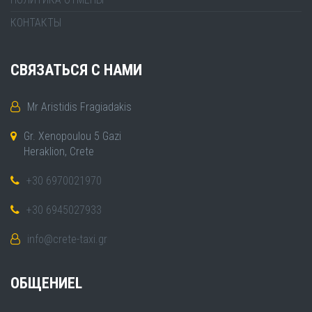
КОНТАКТЫ
СВЯЗАТЬСЯ С НАМИ
Mr Aristidis Fragiadakis
Gr. Xenopoulou 5 Gazi
Heraklion, Crete
+30 6970021970
+30 6945027933
info@crete-taxi.gr
ОБЩЕНИЕL