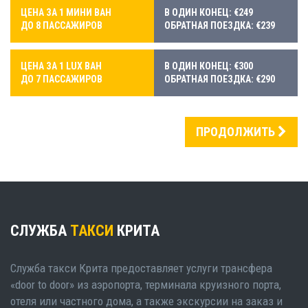
ЦЕНА ЗА 1 МИНИ ВАН
В ОДИН КОНЕЦ: €249
ДО 8 ПАССАЖИРОВ
ОБРАТНАЯ ПОЕЗДКА: €239
ЦЕНА ЗА 1 LUX ВАН
В ОДИН КОНЕЦ: €300
ДО 7 ПАССАЖИРОВ
ОБРАТНАЯ ПОЕЗДКА: €290
ПРОДОЛЖИТЬ
СЛУЖБА
ТАКСИ
КРИТА
Служба такси Крита предоставляет услуги трансфера
«door to door» из аэропорта, терминала круизного порта,
отеля или частного дома, а также экскурсии на заказ и