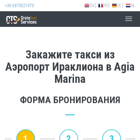
+30 6970021970
EN
FR
DE
NL
Toggl
navig
Закажите такси из
Аэропорт Ираклиона в Agia
Marina
ФОРМА БРОНИРОВАНИЯ
1
2
3