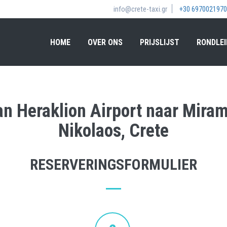
info@crete-taxi.gr
+30 6970021970
HOME
OVER ONS
PRIJSLIJST
RONDLEI
an Heraklion Airport naar Mira
Nikolaos, Crete
RESERVERINGSFORMULIER