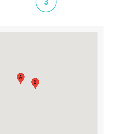
3
A
B