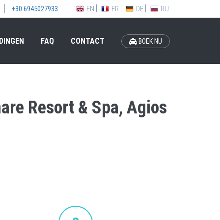
EN
FR
DE
RU
+30 6945027933
DINGEN
FAQ
CONTACT
BOEK NU
mare Resort & Spa, Agios