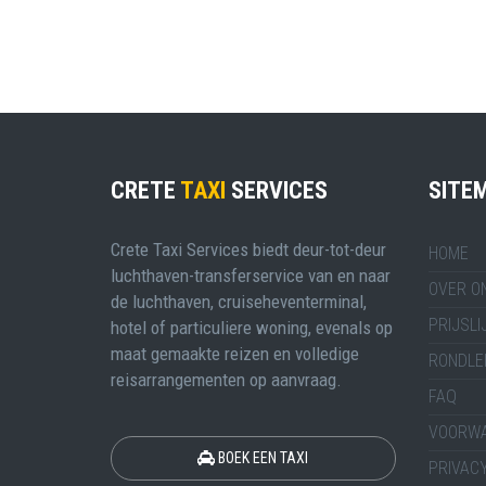
CRETE
TAXI
SERVICES
SITE
Crete Taxi Services biedt deur-tot-deur
HOME
luchthaven-transferservice van en naar
OVER O
de luchthaven, cruiseheventerminal,
PRIJSLI
hotel of particuliere woning, evenals op
maat gemaakte reizen en volledige
RONDLE
reisarrangementen op aanvraag.
FAQ
VOORW
BOEK EEN TAXI
PRIVACY