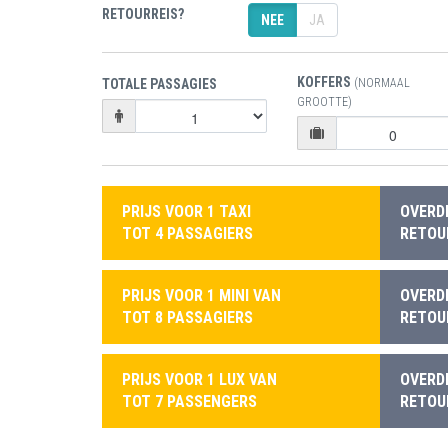
RETOURREIS?
NEE
JA
KOFFERS
TOTALE PASSAGIES
(NORMAAL
GROOTTE)
PRIJS VOOR 1 TAXI
OVERD
TOT 4 PASSAGIERS
RETOUR
PRIJS VOOR 1 MINI VAN
OVERD
TOT 8 PASSAGIERS
RETOUR
PRIJS VOOR 1 LUX VAN
OVERD
TOT 7 PASSENGERS
RETOUR