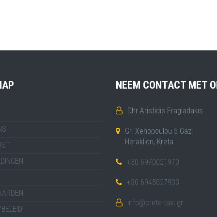
MAP
NEEM CONTACT MET O
Dhr Aristidis Fragiadakis
NS
Gr. Xenopoulou 5 Gazi
Heraklion, Kreta
JST
IDINGEN
+30 6970021970
+30 6945027933
AARDEN
info@crete-taxi.gr
BELEID