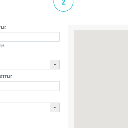
2
IJD
ijd
STTIJD