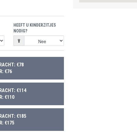
HEEFT U KINDERZITJES
NODIG?
RACHT: €78
: €76
RACHT: €114
: €110
RACHT: €185
: €175