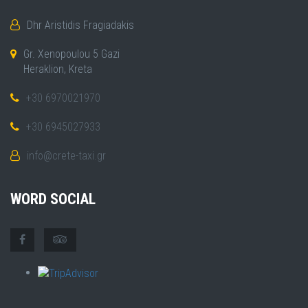
Dhr Aristidis Fragiadakis
Gr. Xenopoulou 5 Gazi
Heraklion, Kreta
+30 6970021970
+30 6945027933
info@crete-taxi.gr
WORD SOCIAL