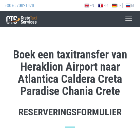
+30 6970021970
EN
FR
DE
RU
Toggl
navig
Boek een taxitransfer van
Heraklion Airport naar
Atlantica Caldera Creta
Paradise Chania Crete
RESERVERINGSFORMULIER