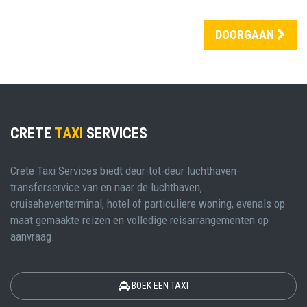
DOORGAAN
CRETE
TAXI
SERVICES
Crete Taxi Services biedt deur-tot-deur luchthaven-
transferservice van en naar de luchthaven,
cruiseheventerminal, hotel of particuliere woning, evenals op
maat gemaakte reizen en volledige reisarrangementen op
aanvraag.
BOEK EEN TAXI