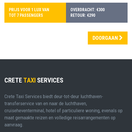
PRIJS VOOR 1 LUX VAN
OVERDRACHT: €300
TOT 7 PASSENGERS
RETOUR: €290
DOORGAAN
CRETE
TAXI
SERVICES
Crete Taxi Services biedt deur-tot-deur luchthaven-
transferservice van en naar de luchthaven,
cruiseheventerminal, hotel of particuliere woning, evenals op
maat gemaakte reizen en volledige reisarrangementen op
aanvraag.