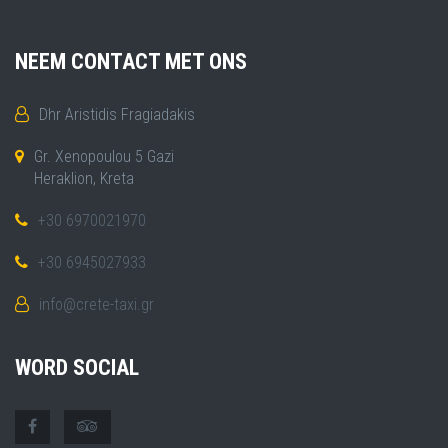
NEEM CONTACT MET ONS
Dhr Aristidis Fragiadakis
Gr. Xenopoulou 5 Gazi
Heraklion, Kreta
+30 6970021970
+30 6945027933
info@crete-taxi.gr
WORD SOCIAL