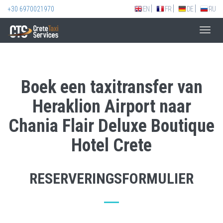
+30 6970021970
EN
FR
DE
RU
Toggl
navig
Boek een taxitransfer van
Heraklion Airport naar
Chania Flair Deluxe Boutique
Hotel Crete
RESERVERINGSFORMULIER