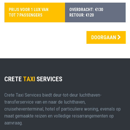
PRIJS VOOR 1 LUX VAN
OVERDRACHT: €130
TOT 7 PASSENGERS
RETOUR: €120
DOORGAAN
CRETE
TAXI
SERVICES
Crete Taxi Services biedt deur-tot-deur luchthaven-
transferservice van en naar de luchthaven,
cruiseheventerminal, hotel of particuliere woning, evenals op
maat gemaakte reizen en volledige reisarrangementen op
aanvraag.