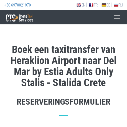
+30 6970021970
EN
FR
DE
RU
Toggl
navig
Boek een taxitransfer van
Heraklion Airport naar Del
Mar by Estia Adults Only
Stalis - Stalida Crete
RESERVERINGSFORMULIER