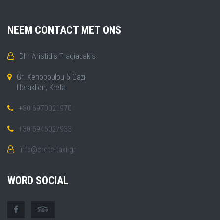
NEEM CONTACT MET ONS
Dhr Aristidis Fragiadakis
Gr. Xenopoulou 5 Gazi
Heraklion, Kreta
+30 6970021970
+30 6945027933
info@crete-taxi.gr
WORD SOCIAL