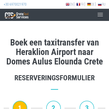
+30 6970021970
EN
FR
DE
RU
Toggl
navig
Boek een taxitransfer van
Heraklion Airport naar
Domes Aulus Elounda Crete
RESERVERINGSFORMULIER
1
2
3