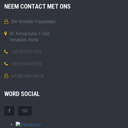
NEEM CONTACT MET ONS
Dhr Aristidis Fragiadakis
Gr. Xenopoulou 5 Gazi
Heraklion, Kreta
+30 6970021970
+30 6945027933
info@crete-taxi.gr
WORD SOCIAL