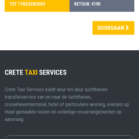
TOT 7 PASSENGERS
RETOUR: €190
DOORGAAN
CRETE
TAXI
SERVICES
Crete Taxi Services biedt deur-tot-deur luchthaven-
transferservice van en naar de luchthaven,
cruiseheventerminal, hotel of particuliere woning, evenals op
maat gemaakte reizen en volledige reisarrangementen op
aanvraag.