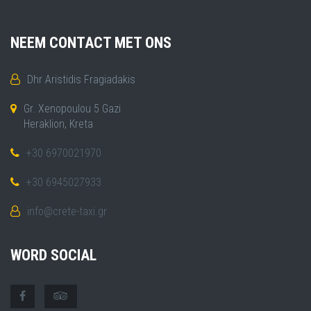
NEEM CONTACT MET ONS
Dhr Aristidis Fragiadakis
Gr. Xenopoulou 5 Gazi
Heraklion, Kreta
+30 6970021970
+30 6945027933
info@crete-taxi.gr
WORD SOCIAL