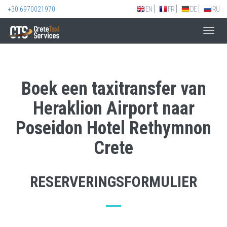
+30 6970021970
EN
FR
DE
RU
Toggl
navig
Boek een taxitransfer van
Heraklion Airport naar
Poseidon Hotel Rethymnon
Crete
RESERVERINGSFORMULIER