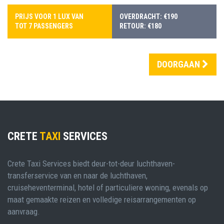
PRIJS VOOR 1 LUX VAN
OVERDRACHT: €190
TOT 7 PASSENGERS
RETOUR: €180
DOORGAAN
CRETE
TAXI
SERVICES
Crete Taxi Services biedt deur-tot-deur luchthaven-
transferservice van en naar de luchthaven,
cruiseheventerminal, hotel of particuliere woning, evenals op
maat gemaakte reizen en volledige reisarrangementen op
aanvraag.