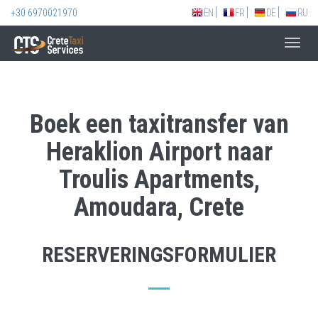
+30 6970021970
EN
FR
DE
RU
Toggl
navig
Boek een taxitransfer van
Heraklion Airport naar
Troulis Apartments,
Amoudara, Crete
RESERVERINGSFORMULIER