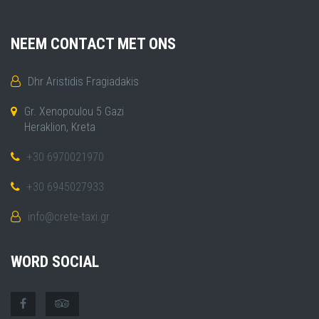
NEEM CONTACT MET ONS
Dhr Aristidis Fragiadakis
Gr. Xenopoulou 5 Gazi
Heraklion, Kreta
+30 6970021970
+30 6945027933
info@crete-taxi.gr
WORD SOCIAL