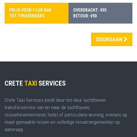
PRIJS VOOR 1 LUX VAN
OVERDRACHT: €95
TOT 7 PASSENGERS
RETOUR: €90
DOORGAAN
CRETE
TAXI
SERVICES
Crete Taxi Services biedt deur-tot-deur luchthaven-
transferservice van en naar de luchthaven,
cruiseheventerminal, hotel of particuliere woning, evenals op
maat gemaakte reizen en volledige reisarrangementen op
aanvraag.