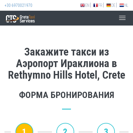
+30 6970021970
EN
FR
DE
NL
Toggl
navig
Закажите такси из
Аэропорт Ираклиона в
Rethymno Hills Hotel, Crete
ФОРМА БРОНИРОВАНИЯ
1
2
3