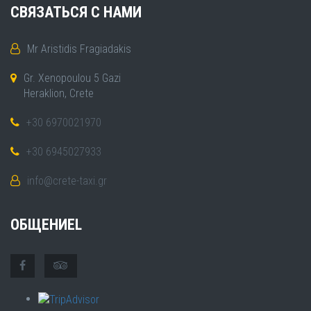
СВЯЗАТЬСЯ С НАМИ
Mr Aristidis Fragiadakis
Gr. Xenopoulou 5 Gazi
Heraklion, Crete
+30 6970021970
+30 6945027933
info@crete-taxi.gr
ОБЩЕНИЕL