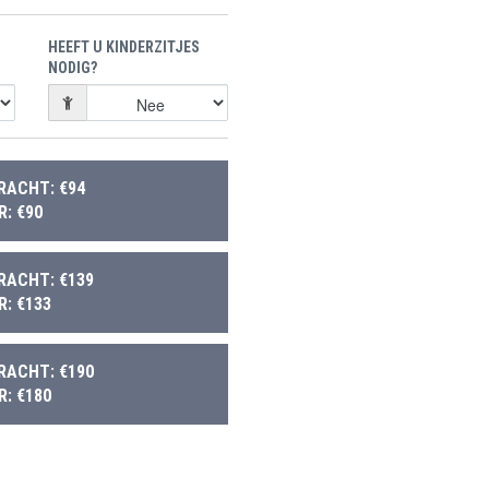
HEEFT U KINDERZITJES
NODIG?
RACHT: €94
: €90
RACHT: €139
: €133
RACHT: €190
: €180