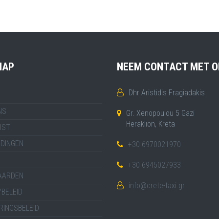
MAP
NEEM CONTACT MET O
Dhr Aristidis Fragiadakis
NS
Gr. Xenopoulou 5 Gazi
Heraklion, Kreta
JST
IDINGEN
+30 6970021970
+30 6945027933
AARDEN
info@crete-taxi.gr
BELEID
RINGSBELEID