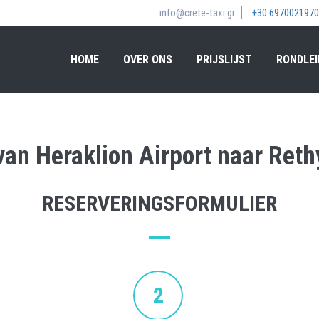
info@crete-taxi.gr
+30 6970021970
HOME
OVER ONS
PRIJSLIJST
RONDLEI
van Heraklion Airport naar Reth
RESERVERINGSFORMULIER
2