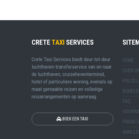
CRETE
TAXI
SERVICES
SITE
Crete Taxi Services biedt deur-tot-deur
HOME
luchthaven-transferservice van en naar
OVER O
de luchthaven, cruiseheventerminal,
PRIJSLI
hotel of particuliere woning, evenals op
maat gemaakte reizen en volledige
RONDLE
reisarrangementen op aanvraag.
FAQ
VOORW
BOEK EEN TAXI
PRIVACY
ANNULE