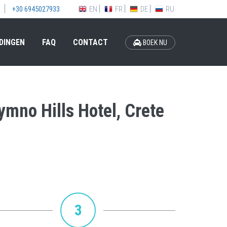
EN
FR
DE
RU
+30 6945027933
DINGEN
FAQ
CONTACT
BOEK NU
ymno Hills Hotel, Crete
3