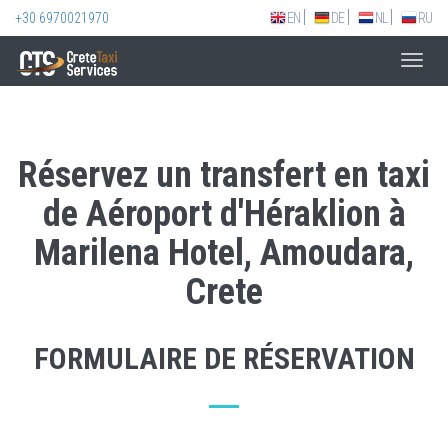
+30 6970021970
EN
DE
NL
RU
Toggl
navig
Réservez un transfert en taxi
de Aéroport d'Héraklion à
Marilena Hotel, Amoudara,
Crete
FORMULAIRE DE RÉSERVATION