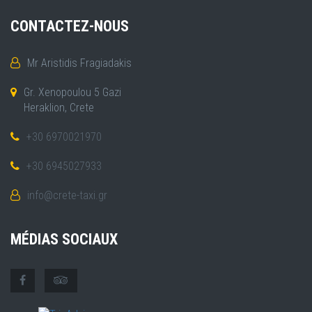
CONTACTEZ-NOUS
Mr Aristidis Fragiadakis
Gr. Xenopoulou 5 Gazi
Heraklion, Crete
+30 6970021970
+30 6945027933
info@crete-taxi.gr
MÉDIAS SOCIAUX