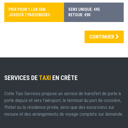
PRIX POUR 1 LUX VAN
SENS UNIQUE: €95
JUSQU'À 7 PASSENGERS
RETOUR: €90
CONTINUER
SERVICES DE
TAXI
EN CRÈTE
Crete Taxi Services propose un service de transfert de porte à
porte depuis et vers l'aéroport, le terminal du port de croisière,
l'hôtel ou la résidence privée, ainsi que des excursions sur
mesure et des arrangements de voyage complets sur demande.