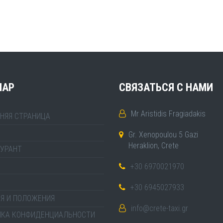
MAP
СВЯЗАТЬСЯ С НАМИ
Mr Aristidis Fragiadakis
НЯЯ СТРАНИЦА
Gr. Xenopoulou 5 Gazi
Heraklion, Crete
УРАНТ
+30 6970021970
+30 6945027933
Я И ПОЛОЖЕНИЯ
info@crete-taxi.gr
ИКА КОНФИДЕНЦИАЛЬНОСТИ