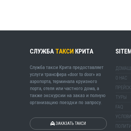
СЛУЖБА
ТАКСИ
КРИТА
SITE
Служба такси Крита предоставляет
ДОМАШ
услуги трансфера «door to door» из
О НАС
аэропорта, терминала круизного
ПРЕЙСК
порта, отеля или частного дома, а
также экскурсии на заказ и полную
ТУРЫ
организацию поездки по запросу.
FAQ
УСЛОВИ
ЗАКАЗАТЬ ТАКСИ
ПОЛИТ