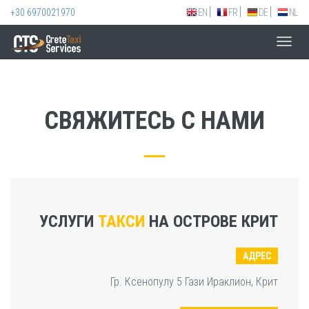
+30 6970021970
EN
FR
DE
NL
Toggl
navig
СВЯЖИТЕСЬ С НАМИ
УСЛУГИ
ТАКСИ
НА ОСТРОВЕ КРИТ
АДРЕС
Гр. Ксенопулу 5 Гази Ираклион, Крит