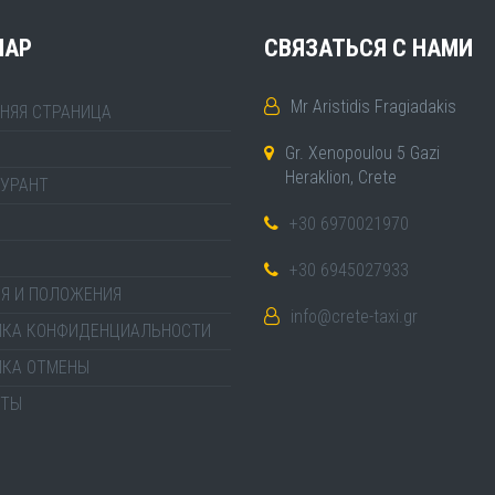
MAP
СВЯЗАТЬСЯ С НАМИ
Mr Aristidis Fragiadakis
НЯЯ СТРАНИЦА
Gr. Xenopoulou 5 Gazi
Heraklion, Crete
УРАНТ
+30 6970021970
+30 6945027933
Я И ПОЛОЖЕНИЯ
info@crete-taxi.gr
ИКА КОНФИДЕНЦИАЛЬНОСТИ
ИКА ОТМЕНЫ
КТЫ