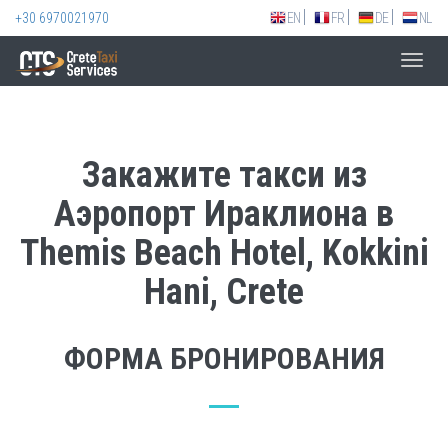
+30 6970021970
EN
FR
DE
NL
Toggl
navig
Закажите такси из
Аэропорт Ираклиона в
Themis Beach Hotel, Kokkini
Hani, Crete
ФОРМА БРОНИРОВАНИЯ