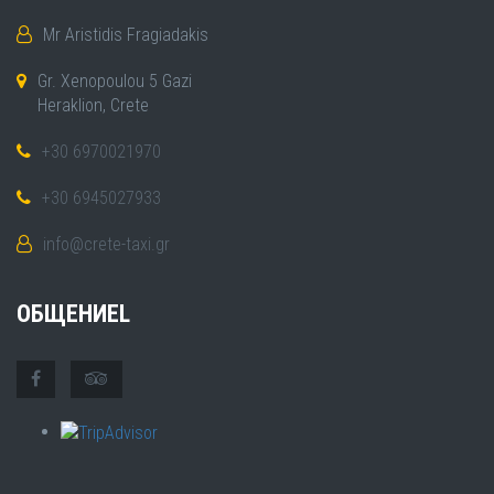
Mr Aristidis Fragiadakis
Gr. Xenopoulou 5 Gazi
Heraklion, Crete
+30 6970021970
+30 6945027933
info@crete-taxi.gr
ОБЩЕНИЕL