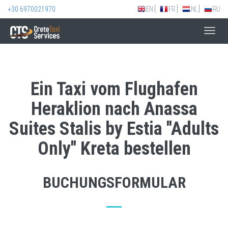
+30 6970021970
EN
FR
NL
RU
Toggl
navig
Ein Taxi vom Flughafen
Heraklion nach Anassa
Suites Stalis by Estia ''Adults
Only'' Kreta bestellen
BUCHUNGSFORMULAR