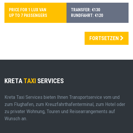
PRICE FOR 1 LUX VAN
TRANSFER: €130
UP TO 7 PASSENGERS
RUNDFAHRT: €120
FORTSETZEN
KRETA
TAXI
SERVICES
Kreta Taxi Services bieten Ihnen Transportservice vom und
zum Flughafen, zum Kreuzfahrthafenterminal, zum Hotel oder
zu privater Wohnung, Touren und Reisearrangements auf
Wunsch an.