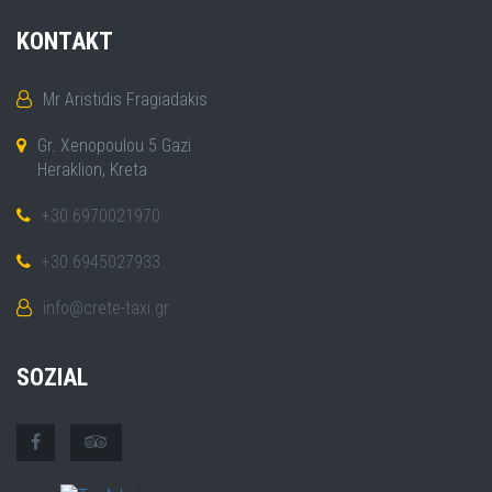
KONTAKT
Mr Aristidis Fragiadakis
Gr. Xenopoulou 5 Gazi
Heraklion, Kreta
+30 6970021970
+30 6945027933
info@crete-taxi.gr
SOZIAL